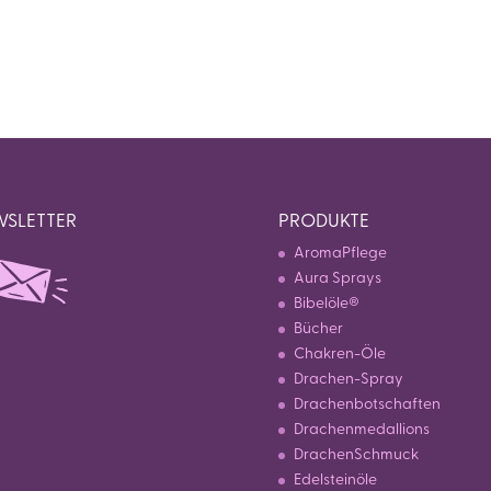
SLETTER
PRODUKTE
AromaPflege
Aura Sprays
Bibelöle®
Bücher
Chakren-Öle
Drachen-Spray
Drachenbotschaften
Drachenmedallions
DrachenSchmuck
Edelsteinöle