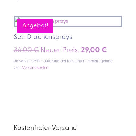
Angebot!
Set- Drachensprays
Ursprünglicher
Aktuelle
36,00
€
Neuer Preis:
29,00
€
Preis
Preis
Umsatzsteuerfrei aufgrund der Kleinunternehmerregelung
zzgl.
Versandkosten
war:
ist:
36,00 €
29,00 €.
Kostenfreier Versand