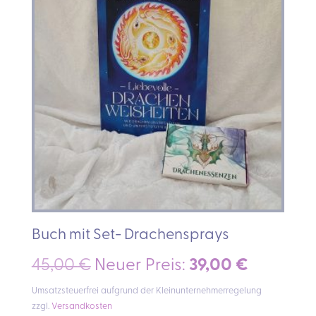
Buch mit Set- Drachensprays
Ursprünglicher
Aktuelle
45,00
€
Neuer Preis:
39,00
€
Preis
Preis
Umsatzsteuerfrei aufgrund der Kleinunternehmerregelung
zzgl.
Versandkosten