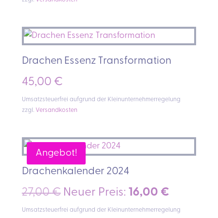
zzgl.
Versandkosten
Drachen Essenz Transformation
45,00
€
Umsatzsteuerfrei aufgrund der Kleinunternehmerregelung
zzgl.
Versandkosten
Angebot!
Drachenkalender 2024
Ursprünglicher
Aktueller
27,00
€
Neuer Preis:
16,00
€
Preis
Preis
Umsatzsteuerfrei aufgrund der Kleinunternehmerregelung