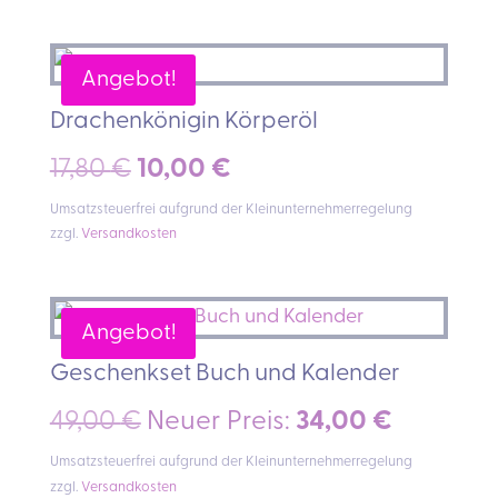
war:
ist:
27,00 €
16,00 €.
Angebot!
Drachenkönigin Körperöl
Ursprünglicher
Aktueller
17,80
€
10,00
€
Preis
Preis
Umsatzsteuerfrei aufgrund der Kleinunternehmerregelung
zzgl.
Versandkosten
war:
ist:
17,80 €
10,00 €.
Angebot!
Geschenkset Buch und Kalender
Ursprünglicher
Aktuelle
49,00
€
Neuer Preis:
34,00
€
Preis
Preis
Umsatzsteuerfrei aufgrund der Kleinunternehmerregelung
zzgl.
Versandkosten