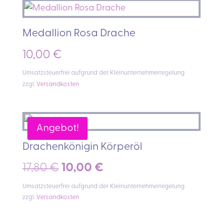
Medallion Rosa Drache
10,00
€
Umsatzsteuerfrei aufgrund der Kleinunternehmerregelung
zzgl.
Versandkosten
Angebot!
Drachenkönigin Körperöl
Ursprünglicher
Aktueller
17,80
€
10,00
€
Preis
Preis
Umsatzsteuerfrei aufgrund der Kleinunternehmerregelung
zzgl.
Versandkosten
war:
ist: