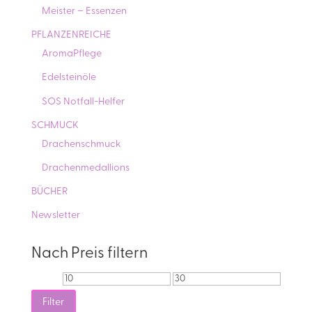
Meister – Essenzen
PFLANZENREICHE
AromaPflege
Edelsteinöle
SOS Notfall-Helfer
SCHMUCK
Drachenschmuck
Drachenmedallions
BÜCHER
Newsletter
Nach Preis filtern
Min.
Max.
Preis
Preis
Filter