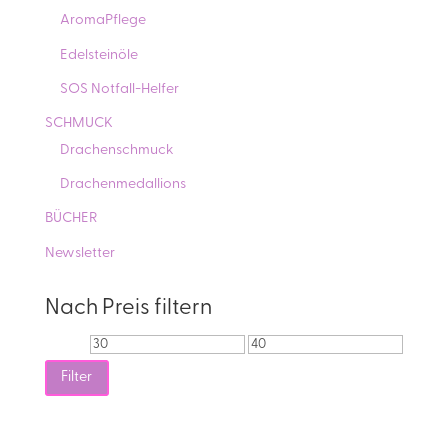
AromaPflege
Edelsteinöle
SOS Notfall-Helfer
SCHMUCK
Drachenschmuck
Drachenmedallions
BÜCHER
Newsletter
Nach Preis filtern
Min.
Max.
Preis
Preis
Filter