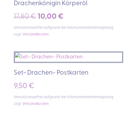
Drachenkönigin Körperöl
Ursprünglicher
Aktueller
17,80
€
10,00
€
Preis
Preis
Umsatzsteuerfrei aufgrund der Kleinunternehmerregelung
zzgl.
Versandkosten
war:
ist:
17,80 €
10,00 €.
Set- Drachen- Postkarten
9,50
€
Umsatzsteuerfrei aufgrund der Kleinunternehmerregelung
zzgl.
Versandkosten