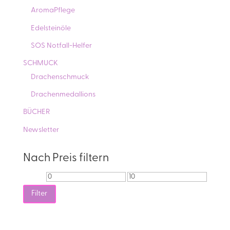
AromaPflege
Edelsteinöle
SOS Notfall-Helfer
SCHMUCK
Drachenschmuck
Drachenmedallions
BÜCHER
Newsletter
Nach Preis filtern
Min.
Max.
Preis
Preis
Filter