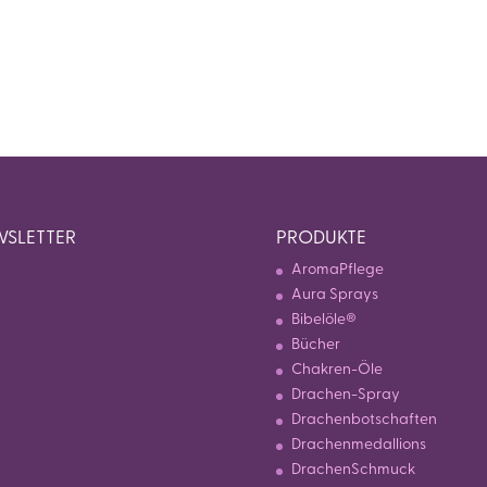
SLETTER
PRODUKTE
AromaPflege
Aura Sprays
Bibelöle®
Bücher
Chakren-Öle
Drachen-Spray
Drachenbotschaften
Drachenmedallions
DrachenSchmuck