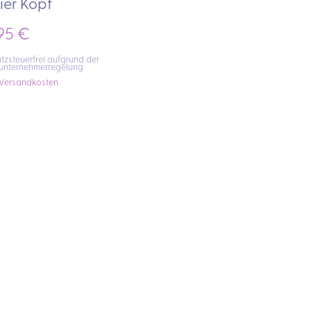
ier Kopf
,95
€
zsteuerfrei aufgrund der
nunternehmerregelung
Versandkosten