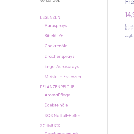
versendet.
Fre
14
ESSENZEN
Aurasprays
Umsat
Klei
Bibelöle®
zzgl.
Chakrenöle
Drachensprays
Engel Aurasprays
Meister – Essenzen
PFLANZENREICHE
AromaPflege
Edelsteinöle
SOS Notfall-Helfer
SCHMUCK