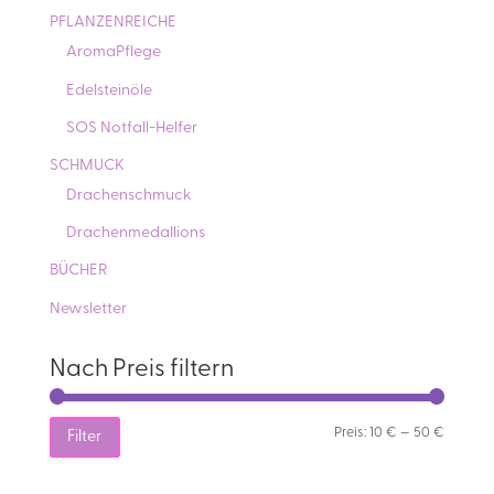
PFLANZENREICHE
AromaPflege
Edelsteinöle
SOS Notfall-Helfer
SCHMUCK
Drachenschmuck
Drachenmedallions
BÜCHER
Newsletter
Nach Preis filtern
Min.
Max.
Preis:
10 €
—
50 €
Filter
Preis
Preis