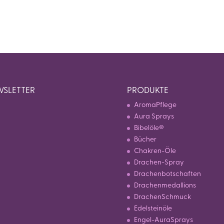
SLETTER
PRODUKTE
AromaPflege
Aura Sprays
Bibelöle®
Bücher
Chakren-Öle
Drachen-Spray
Drachenbotschaften
Drachenmedallions
DrachenSchmuck
Edelsteinöle
Engel-AuraSprays