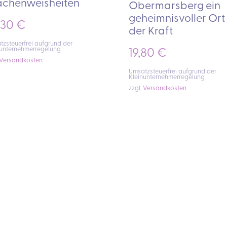
achenweisheiten
Obermarsberg ein
geheimnisvoller Ort
,30
€
der Kraft
zsteuerfrei aufgrund der
nunternehmerregelung
19,80
€
Versandkosten
Umsatzsteuerfrei aufgrund der
Kleinunternehmerregelung
zzgl.
Versandkosten