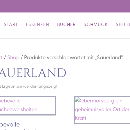
START
ESSENZEN
BÜCHER
SCHMUCK
SEEL
rt
/
Shop
/ Produkte verschlagwortet mit „Sauerland“
auerland
 2 Ergebnisse werden angezeigt
bevolle