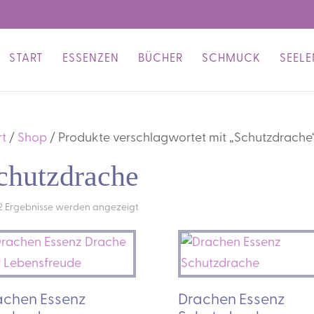
START
ESSENZEN
BÜCHER
SCHMUCK
SEEL
rt
/
Shop
/ Produkte verschlagwortet mit „Schutzdrache
chutzdrache
 2 Ergebnisse werden angezeigt
achen Essenz
Drachen Essenz