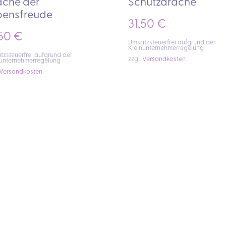
ache der
Schutzdrache
bensfreude
31,50
€
,50
€
Umsatzsteuerfrei aufgrund der
Kleinunternehmerregelung
zsteuerfrei aufgrund der
zzgl.
Versandkosten
nunternehmerregelung
Versandkosten