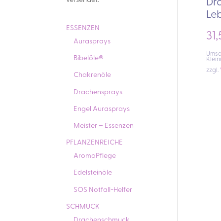
versendet.
Dr
Le
ESSENZEN
31
Aurasprays
Umsat
Bibelöle®
Klei
zzgl.
Chakrenöle
Drachensprays
Engel Aurasprays
Meister – Essenzen
PFLANZENREICHE
AromaPflege
Edelsteinöle
SOS Notfall-Helfer
SCHMUCK
Drachenschmuck