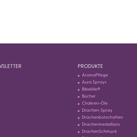
SLETTER
PRODUKTE
AromaPflege
Aura Sprays
Bibelöle®
Bücher
Chakren-Öle
Drachen-Spray
Drachenbotschaften
Drachenmedallions
DrachenSchmuck