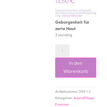
13,50
€
Umsatzsteuerfrei aufgrund
der Kleinunternehmerregelung
zzgl.
Versandkosten
Geborgenheit für
zarte Haut
3 vorrätig
Aromapflege
Baby
Po
In den
Balsam
Warenkorb
Menge
Artikelnummer:
004-1-2
Kategorien:
AromaPflege
,
Essenzen