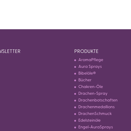
SLETTER
PRODUKTE
AromaPflege
Aura Sprays
Bibelöle®
Bücher
Chakren-Öle
Drachen-Spray
Drachenbotschaften
Drachenmedallions
DrachenSchmuck
Edelsteinöle
Engel-AuraSprays