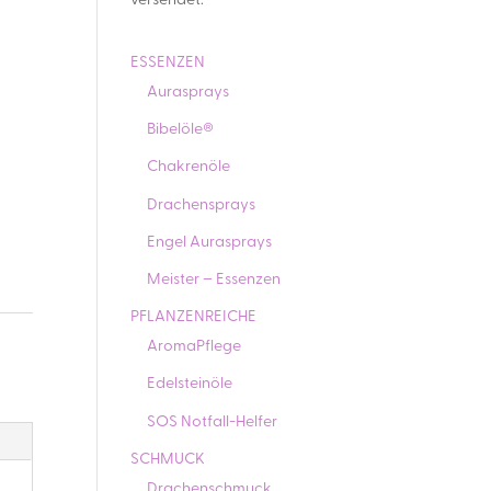
versendet.
ESSENZEN
Aurasprays
Bibelöle®
Chakrenöle
Drachensprays
Engel Aurasprays
Meister – Essenzen
PFLANZENREICHE
n
AromaPflege
Edelsteinöle
SOS Notfall-Helfer
SCHMUCK
Drachenschmuck