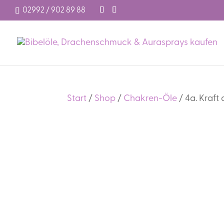
02992 / 902 89 88
Start
/
Shop
/
Chakren-Öle