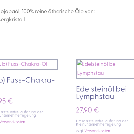
ojobaöl, 100% reine ätherische Öle von:
ergkristall
 b) Fuss-Chakra-
Edelsteinöl bei
Lymphstau
,95
€
27,90
€
zsteuerfrei aufgrund der
nunternehmerregelung
Umsatzsteuerfrei aufgrund der
Versandkosten
Kleinunternehmerregelung
zzgl.
Versandkosten