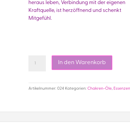
heraus leben, Verbindung mit der eigenen
Kraftquelle, ist herzöffnend und schenkt
Mitgefühl.
4a.
In den Warenkorb
Kraft
der
Liebe
Artikelnummer:
024
Kategorien:
Chakren-Öle
,
Essenze
Herzchakra
Öl,
rosa
Menge