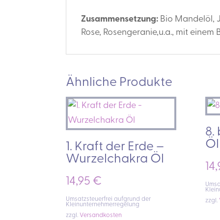
Zusammensetzung:
Bio Mandelöl, J
Rose, Rosengeranie,u.a., mit einem B
Ähnliche Produkte
8.
Öl
1. Kraft der Erde –
Wurzelchakra Öl
14
14,95
€
Umsat
Klei
Umsatzsteuerfrei aufgrund der
zzgl.
Kleinunternehmerregelung
zzgl.
Versandkosten