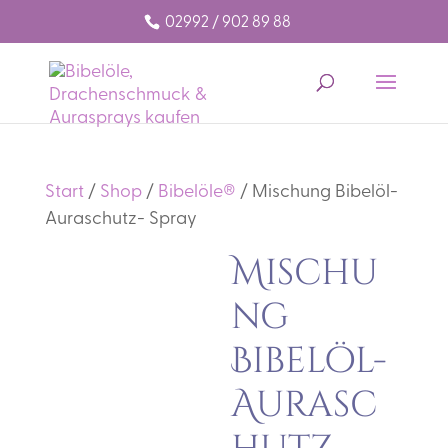
02992 / 902 89 88
Start
/
Shop
/
Bibelöle®
/ Mischung Bibelöl-
Auraschutz- Spray
Mischu
ng
Bibelöl-
Aurasc