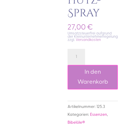
hutz-
Spray
27,00
€
Umsatzsteuerfrei aufgrund
der Kleinunternehmerregelung
zzgl.
Versandkosten
Mischung
Bibelöl-
Auraschutz-
In den
Spray
Warenkorb
Menge
Artikelnummer:
125.3
Kategorien:
Essenzen
,
Bibelöle®