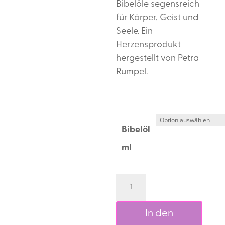
Bibelöle segensreich
für Körper, Geist und
Seele. Ein
Herzensprodukt
hergestellt von Petra
Rumpel.
Bibelöl
ml
Bibelöl
Benzoe
Menge
In den