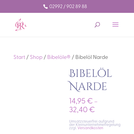
02992 / 902 89 88
Start
/
Shop
/
Bibelöle®
/ Bibelöl Narde
Bibelöl
Narde
14,95
€
–
32,40
€
Umsatzsteuerfrei aufgrund
der Kleinunternehmerregelung
zzgl.
Versandkosten