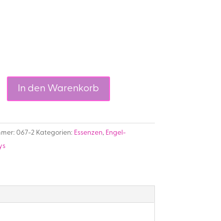
In den Warenkorb
ay
e
mmer:
067-2
Kategorien:
Essenzen
,
Engel-
ys