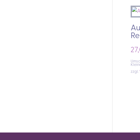
Au
Re
27
Umsat
Klei
zzgl.