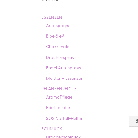
versendet.
ESSENZEN
Aurasprays
Bibelöle®
Chakrenöle
Drachensprays
Engel Aurasprays
Meister – Essenzen
PFLANZENREICHE
AromaPflege
Edelsteinöle
SOS Notfall-Helfer
SCHMUCK
Drachenschmuck