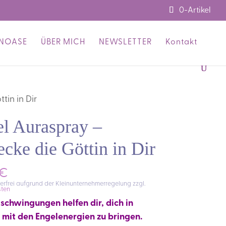
0-Artikel
ENOASE
ÜBER MICH
NEWSLETTER
Kontakt
in in Dir
l Auraspray –
cke die Göttin in Dir
€
erfrei aufgrund der Kleinunternehmerregelung
zzgl.
ten
schwingungen helfen dir, dich in
 mit den Engelenergien zu bringen.