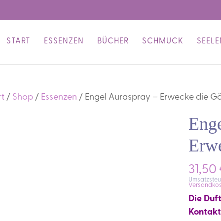
START
ESSENZEN
BÜCHER
SCHMUCK
SEEL
rt
/
Shop
/
Essenzen
/ Engel Auraspray – Erwecke die Gött
Enge
Erwe
31,50
Umsatzsteu
Versandkos
Die Duft
Kontakt