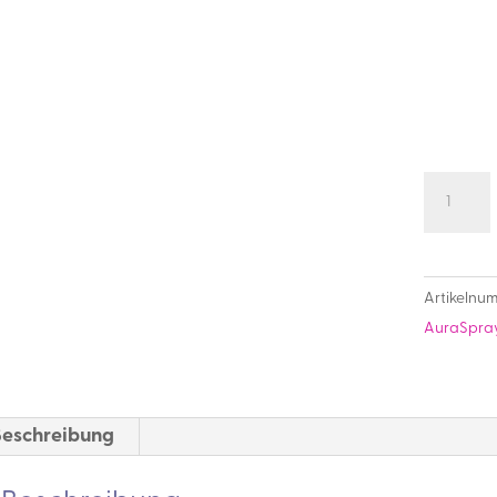
Engel
Auraspr
-
Erweck
Artikelnu
die
AuraSpra
Göttin
in
Dir
Menge
Beschreibung