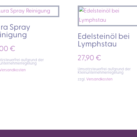
ra Spray
inigung
Edelsteinöl bei
Lymphstau
,00
€
27,90
€
zsteuerfrei aufgrund der
nunternehmerregelung
Umsatzsteuerfrei aufgrund der
Versandkosten
Kleinunternehmerregelung
zzgl.
Versandkosten